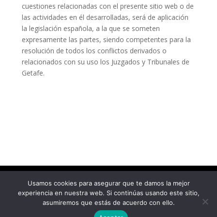
cuestiones relacionadas con el presente sitio web o de
las actividades en él desarrolladas, será de aplicación
la legislación española, a la que se someten
expresamente las partes, siendo competentes para la
resolución de todos los conflictos derivados o
relacionados con su uso los Juzgados y Tribunales de
Getafe.
Aviso Legal
|
Política de privacidad
|
Política de
Usamos cookies para asegurar que te damos la mejor
Cookies
experiencia en nuestra web. Si continúas usando este sitio,
asumiremos que estás de acuerdo con ello.
Copyright © 2023 Un Plan Perfecto | Diseño Web: